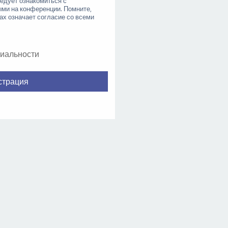
ледует ознакомиться с
ыми на конференции. Помните,
ах означает согласие со всеми
иальности
страция